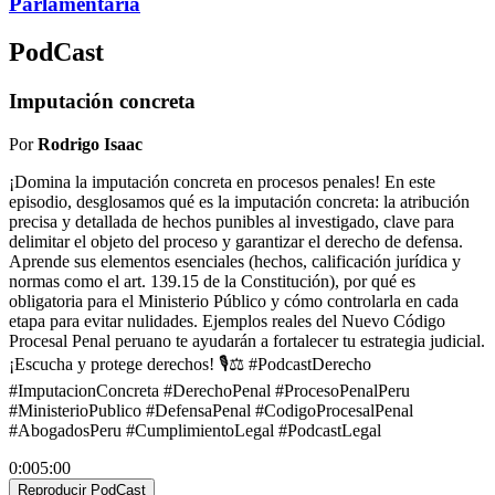
Parlamentaria
PodCast
Imputación concreta
Por
Rodrigo Isaac
¡Domina la imputación concreta en procesos penales! En este
episodio, desglosamos qué es la imputación concreta: la atribución
precisa y detallada de hechos punibles al investigado, clave para
delimitar el objeto del proceso y garantizar el derecho de defensa.
Aprende sus elementos esenciales (hechos, calificación jurídica y
normas como el art. 139.15 de la Constitución), por qué es
obligatoria para el Ministerio Público y cómo controlarla en cada
etapa para evitar nulidades. Ejemplos reales del Nuevo Código
Procesal Penal peruano te ayudarán a fortalecer tu estrategia judicial.
¡Escucha y protege derechos! 🎙️⚖️ #PodcastDerecho
#ImputacionConcreta #DerechoPenal #ProcesoPenalPeru
#MinisterioPublico #DefensaPenal #CodigoProcesalPenal
#AbogadosPeru #CumplimientoLegal #PodcastLegal
0:00
5:00
Reproducir PodCast