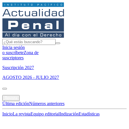
Inicia sesión
o suscríbete
Zona de
suscriptores
Suscripción 2027
AGOSTO 2026 - JULIO 2027
Portada
Revista
Última edición
Números anteriores
Inicio
La revista
Equipo editorial
Indización
Estadísticas
Especial del mes
Jurisprudencias